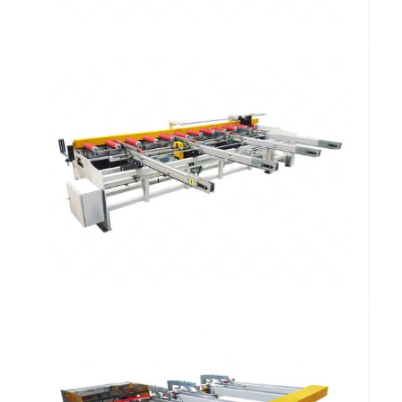
Transferidor Linear por Aletas Omega
FF 304 TLA
Mesa Alimentadora Transversal de
Perfis Omega FF 303 MATPO