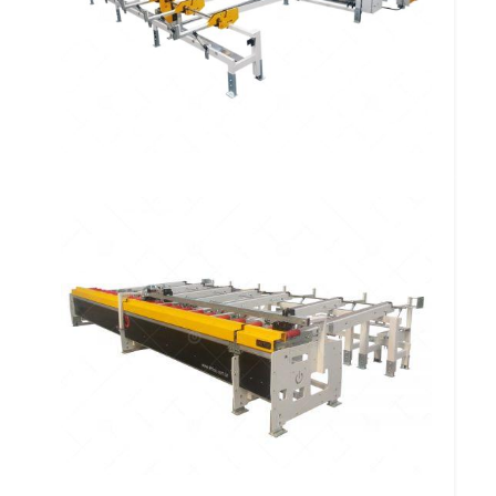
Mesa Transferidora com Corte
Centralizado para Perfis Omega FF
306 MTTCCPO
Mesa Descarregadora Transversal com