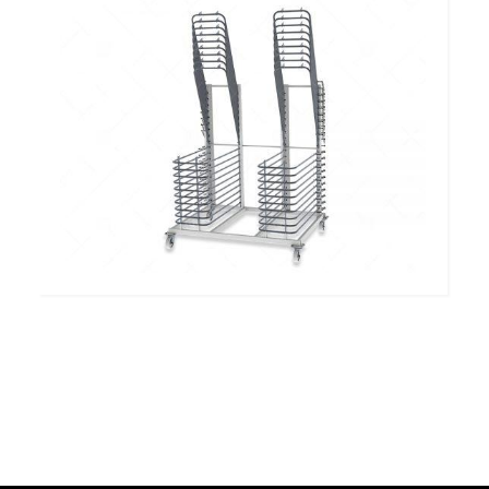
Portas e Painéis FF 14 AV
Carro de Armazenamento com Níveis
Articulados FF 19 x 55 S
Fale conosco