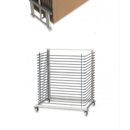
Mesa Descarregadora Transversal com
Cortes Multiplos para Perfis Omega
FF 306 MDTCMPO
Carro de Armazenamento Vertical para