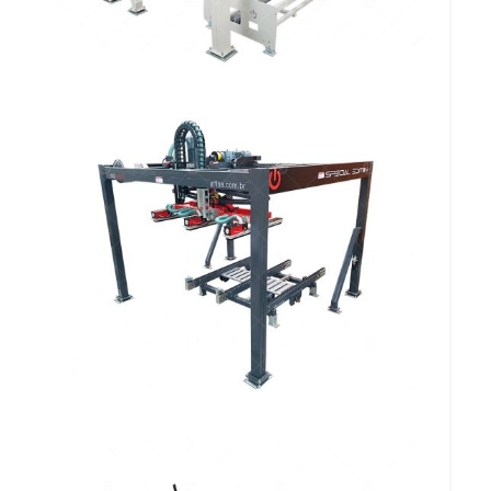
MESA ALIMENTADORA
TRANSVERSAL DE PERFIS
OMEGA FF 306 MATPO
Descarregador Automático a Vácuo
por Elevação FF 1007 DAVE