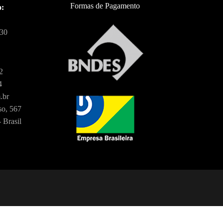
Formas de Pagamento
o:
:30
2
4
.br
o, 567
 Brasil