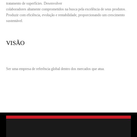
tratamento de superfícies. Desenvolver
colaboradores altamente comprometidos na busca pela excelência de seus produtos.
Produzir com eficiência, evolução e rentabilidade, proporcionando um crescimento
sustentável.
VISÃO
Ser uma empresa de referência global dentro dos mercados que atua.