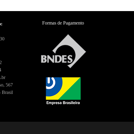
Formas de Pagamento
o:
:30
2
4
.br
o, 567
 Brasil