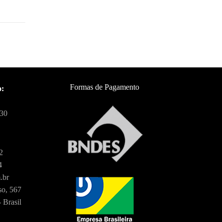
Formas de Pagamento
o:
:30
2
4
.br
o, 567
 Brasil