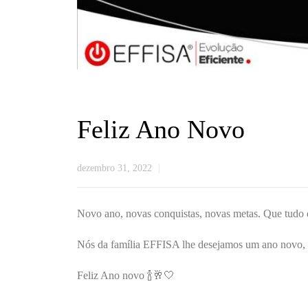
Feliz Ano Novo
dezembro 31, 2022
Novo ano, novas conquistas, novas metas. Que tudo q
Nós da família EFFISA lhe desejamos um ano novo, rep
Feliz Ano novo 🍾🥂🤍