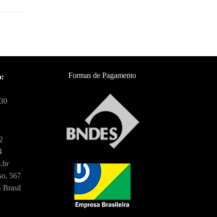
Formas de Pagamento
o:
:30
2
4
.br
o, 567
 Brasil