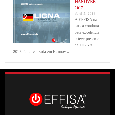
HANOVER
2017
abril 5, 2018
A EFFISA na
busca contínua
pela excelência,
esteve presente
na LIGNA
2017, feira realizada em Hannov...