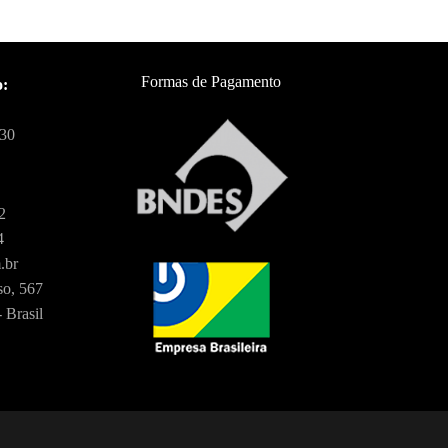
Formas de Pagamento
o:
:30
2
4
.br
o, 567
 Brasil