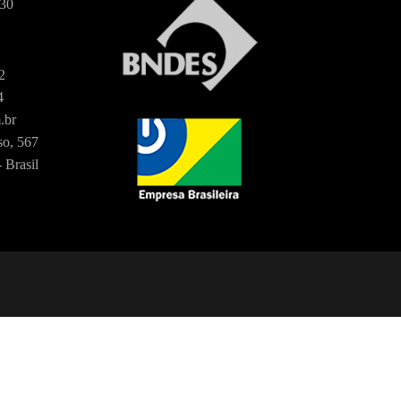
:30
2
4
.br
o, 567
 Brasil