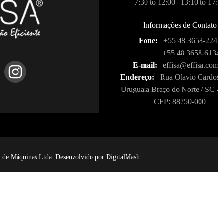
7:30 to 12:00 | 13:10 to 17
Informações de Contato
Fone:
+55 48 3658-224
+55 48 3658-613
E-mail:
effisa@effisa.com
Endereço:
Rua Olavio Cardos
Uruguaia Braço do Norte / SC -
CEP: 88750-000
ia de Máquinas Ltda.
Desenvolvido por DigitalMash